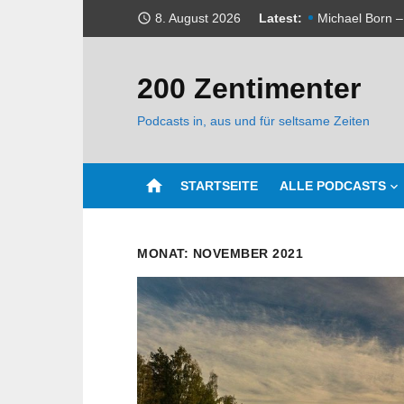
Skip
8. August 2026
Latest:
access_time
Michael Born –
to
content
Wir sind wiede
200 Zentimenter
Udo Haas – Kli
Podcasts in, aus und für seltsame Zeiten
Michael Born –
Webseite wurd
home
STARTSEITE
ALLE PODCASTS
Udo Haas – we
Michael Born 
MONAT:
NOVEMBER 2021
Sonderfolge 1 
Michael Born –