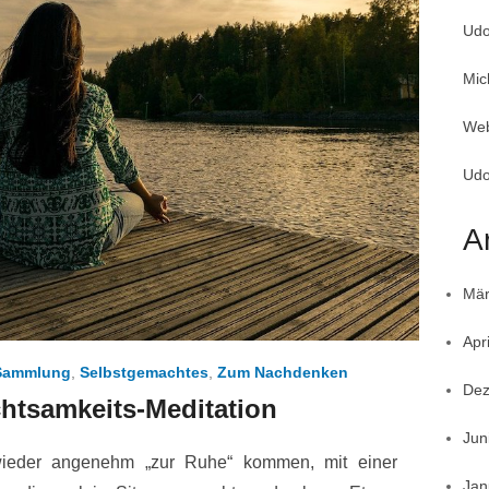
Udo
Mic
Web
Udo
A
Mär
Apr
Sammlung
,
Selbstgemachtes
,
Zum Nachdenken
Dez
htsamkeits-Meditation
Jun
wieder angenehm „zur Ruhe“ kommen, mit einer
Jan