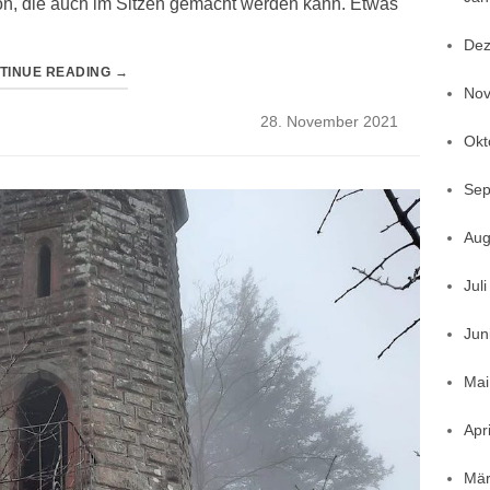
n, die auch im Sitzen gemacht werden kann. Etwas
Dez
TINUE READING
→
Nov
Posted
28. November 2021
on
Okt
Sep
Aug
Jul
Jun
Mai
Apr
Mär