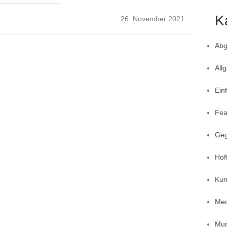
K
Posted
26. November 2021
on
Abg
All
Ein
Fea
Geg
Hof
Kun
Med
Mun