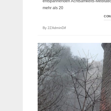
entspannenden Achtsamkeits-Meditatio
mehr als 20
CON
By
2ZAdminDif