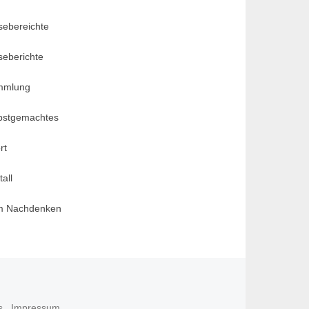
sebereichte
seberichte
mmlung
bstgemachtes
rt
all
m Nachdenken
s
Impressum