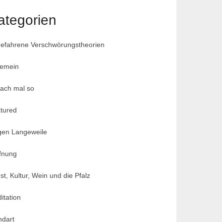
ategorien
efahrene Verschwörungstheorien
gemein
fach mal so
tured
en Langeweile
fnung
st, Kultur, Wein und die Pfalz
itation
dart