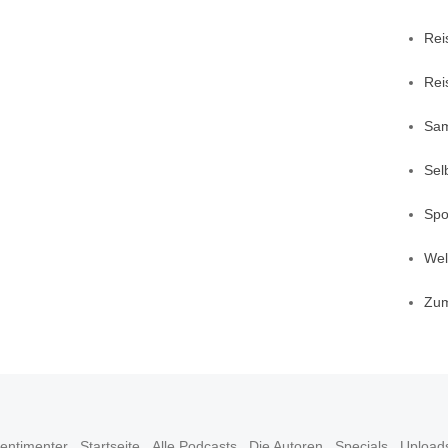
Rei
Rei
Sa
Sel
Spo
Welt
Zu
entimenter
Startseite
Alle Podcasts
Die Autoren
Specials
Upload