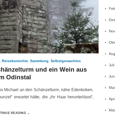
Feb
Dez
Nov
Okt
Aug
,
Reisebereichte
,
Sammlung
,
Selbstgemachtes
Jul
chänzelturm und ein Wein aus
m Odinstal
Jun
Mai
 uns Michael an den Schänzelturm, nähe Edenkoben.
nzel“ erwartet hätte, die „ihr Haar herunterlässt“,
Apr
Mär
TINUE READING
→