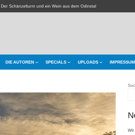
 Der Schänzelturm und ein Wein aus dem Odinstal
r da
mawandel Teil 2
 Waldduschen in Frankweiler
e gehackt
DIE AUTOREN
SPECIALS
UPLOADS
IMPRESSUM
inende Krankenschwestern
– Der Weinjahrgang 2021 – Eine Prognose
Suc
– Michael Born – Willi Brausch – Die Jungwinzer (in Mundart) mit Gewi
 Der goldene Hut und die Pferdestärke aus Weisenheim
N
Wir