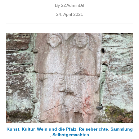
By
2ZAdminDif
Posted
24. April 2021
on
Kunst, Kultur, Wein und die Pfalz
,
Reiseberichte
,
Sammlung
,
Selbstgemachtes