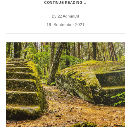
CONTINUE READING
→
By
2ZAdminDif
Posted
19. September 2021
on