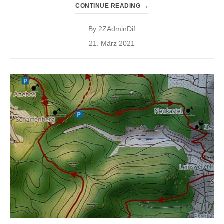
CONTINUE READING
→
By
2ZAdminDif
Posted
21. März 2021
on