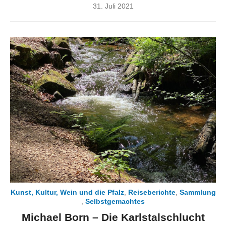
Posted
31. Juli 2021
on
Kunst, Kultur, Wein und die Pfalz
,
Reiseberichte
,
Sammlung
,
Selbstgemachtes
Michael Born – Die Karlstalschlucht