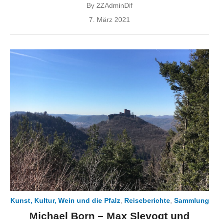
By
2ZAdminDif
Posted
7. März 2021
on
Kunst, Kultur, Wein und die Pfalz
,
Reiseberichte
,
Sammlung
Michael Born – Max Slevogt und