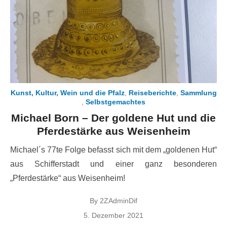
Kunst, Kultur, Wein und die Pfalz
,
Reiseberichte
,
Sammlung
,
Selbstgemachtes
Michael Born – Der goldene Hut und die
Pferdestärke aus Weisenheim
Michael´s 77te Folge befasst sich mit dem „goldenen Hut“
aus Schifferstadt und einer ganz besonderen
„Pferdestärke“ aus Weisenheim!
By
2ZAdminDif
Posted
5. Dezember 2021
on