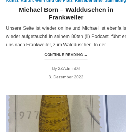
Kunst, Kultur, Wein und die Pfalz
,
Reiseberichte
,
Sammlung
Michael Born – Waldduschen in
Frankweiler
Unsere Seite ist wieder online und Michael ist ebenfalls
wieder aufgetaucht! In seinem 80ten (!!) Podcast, führt er
uns nach Frankweiler, zum Waldduschen. In der
CONTINUE READING
→
By
2ZAdminDif
Posted
3. Dezember 2022
on