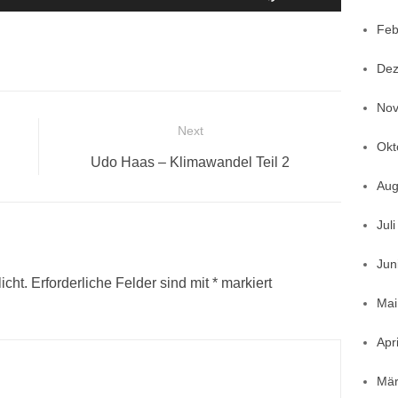
benutzen,
Hoch/Runter
um
Feb
benutzen,
die
um
Dez
Lautstärke
die
zu
Nov
Lautstärke
regeln.
Next
zu
Okt
Next
regeln.
Udo Haas – Klimawandel Teil 2
post:
Aug
Jul
Jun
icht.
Erforderliche Felder sind mit
*
markiert
Mai
Apr
Mär