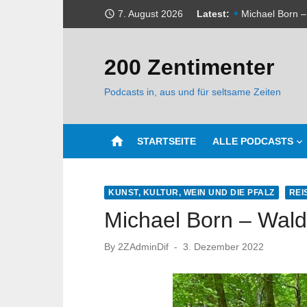
Skip
7. August 2026
Latest:
Michael Born –
access_time
to
Wir sind wiede
content
200 Zentimenter
Udo Haas – Kli
Podcasts in, aus und für seltsame Zeiten
Michael Born –
Webseite wurd
home
STARTSEITE
ALLE PODCASTS
Udo Haas – we
Michael Born 
KUNST, KULTUR, WEIN UND DIE PFALZ
REI
Sonderfolge 1 
Michael Born – Wald
Michael Born –
Posted
By
2ZAdminDif
3. Dezember 2022
on
Udo Haas – Ach