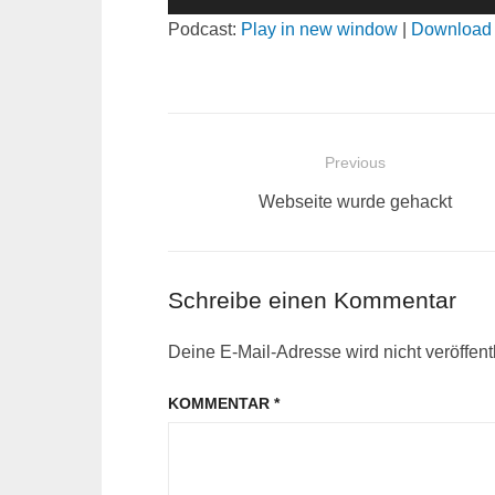
Player
Podcast:
Play in new window
|
Download
Beitragsnavigation
Previous
Previous
Webseite wurde gehackt
post:
Schreibe einen Kommentar
Deine E-Mail-Adresse wird nicht veröffentl
KOMMENTAR
*