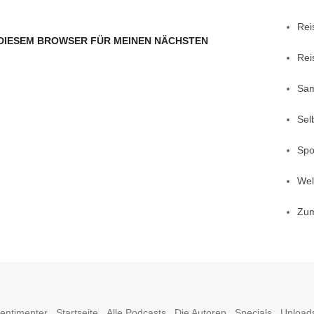
Rei
N DIESEM BROWSER FÜR MEINEN NÄCHSTEN
Rei
Sa
Sel
Spo
Welt
Zu
entimenter
Startseite
Alle Podcasts
Die Autoren
Specials
Upload