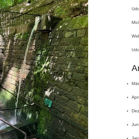
Udo
Mic
Web
Udo
A
Mär
Apr
Dez
Jun
Jan