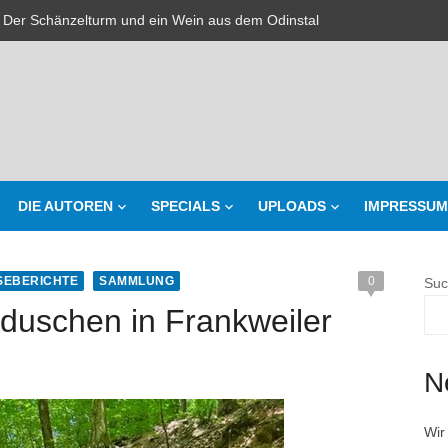
 Der Schänzelturm und ein Wein aus dem Odinstal
r da
mawandel Teil 2
 Waldduschen in Frankweiler
e gehackt
DIE AUTOREN
SPECIALS
UPLOADS
IMPRESSUM
inende Krankenschwestern
– Der Weinjahrgang 2021 – Eine Prognose
SEBERICHTE
SAMMLUNG
0
Suc
– Michael Born – Willi Brausch – Die Jungwinzer (in Mundart) mit Gewi
duschen in Frankweiler
 Der goldene Hut und die Pferdestärke aus Weisenheim
N
tsamkeits-Meditation
Wir