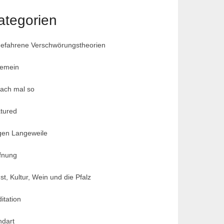
ategorien
efahrene Verschwörungstheorien
gemein
fach mal so
tured
en Langeweile
fnung
st, Kultur, Wein und die Pfalz
itation
dart