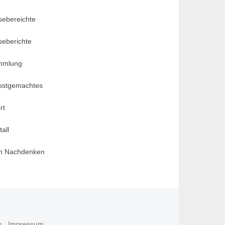
sebereichte
seberichte
mmlung
bstgemachtes
rt
all
m Nachdenken
s
Impressum