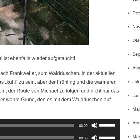
Dez
Nov
Okt
Sep
l ist ebenfalls wieder aufgetaucht!
Aug
s nach Frankweiler, zum Waldduschen. In der aktuellen
Jul
as „kühl“ zu sein, aber der Frühling und die wärmeren
in, der Route von Michael zu folgen und nicht nur das
Jun
der wahre Grund, den es mit dem Waldduschen auf
Mai
Pfeiltasten
Apr
00:00
Hoch/Runter
Pfeiltasten
Mär
00:00