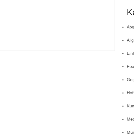
K
Abg
All
Ein
Fea
Geg
Hof
Kun
Med
Mun