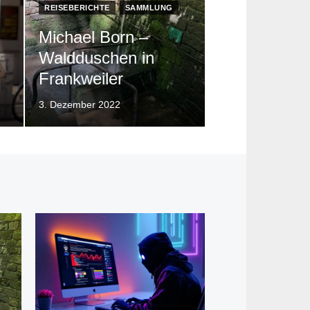
REISEBERICHTE
SAMMLUNG
Michael Born –
Waldduschen in
Frankweiler
Posted
3. Dezember 2022
on