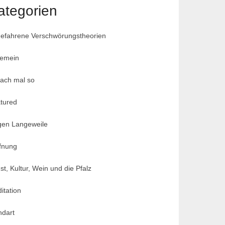
ategorien
efahrene Verschwörungstheorien
gemein
fach mal so
tured
en Langeweile
fnung
st, Kultur, Wein und die Pfalz
itation
dart