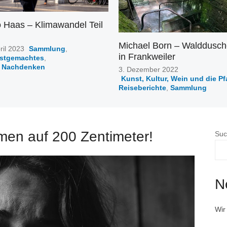
 Haas – Klimawandel Teil
Michael Born – Walddusc
ed
ril 2023
Sammlung
,
in Frankweiler
bstgemachtes
,
 Nachdenken
Posted
3. Dezember 2022
on
Kunst, Kultur, Wein und die Pf
Reiseberichte
,
Sammlung
men auf 200 Zentimeter!
Suc
N
Wir