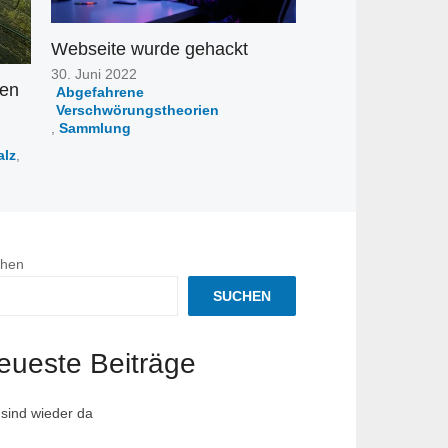
Webseite wurde gehackt
Posted
30. Juni 2022
hen
on
Abgefahrene
Verschwörungstheorien
,
Sammlung
alz
,
hen
SUCHEN
eueste Beiträge
 sind wieder da