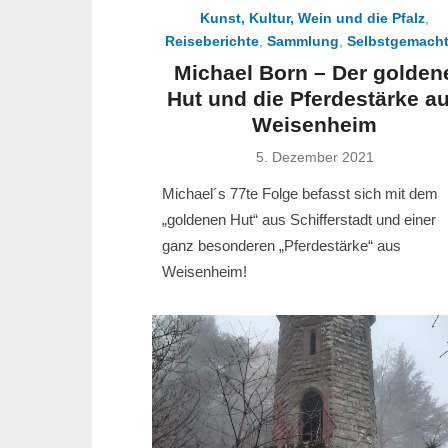
Kunst, Kultur, Wein und die Pfalz
,
Reiseberichte
,
Sammlung
,
Selbstgemach
Michael Born – Der golden
Hut und die Pferdestärke a
Weisenheim
Posted
5. Dezember 2021
on
Michael´s 77te Folge befasst sich mit dem
„goldenen Hut“ aus Schifferstadt und einer
ganz besonderen „Pferdestärke“ aus
Weisenheim!