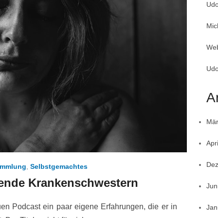
Udo
Mic
Web
Udo
A
Mär
Apr
Dez
mmlung
,
Selbstgemachtes
ende Krankenschwestern
Jun
en Podcast ein paar eigene Erfahrungen, die er in
Jan