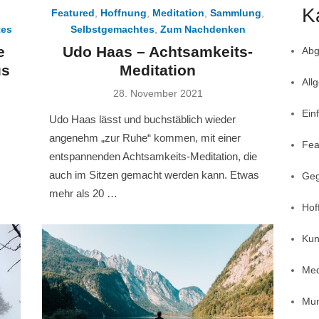
K
Featured
,
Hoffnung
,
Meditation
,
Sammlung
,
tes
Selbstgemachtes
,
Zum Nachdenken
e
Udo Haas – Achtsamkeits-
Abg
us
Meditation
All
Posted
28. November 2021
on
Ein
Udo Haas lässt und buchstäblich wieder
angenehm „zur Ruhe“ kommen, mit einer
Fea
entspannenden Achtsamkeits-Meditation, die
auch im Sitzen gemacht werden kann. Etwas
Geg
mehr als 20 …
Hof
Kun
Med
Mun