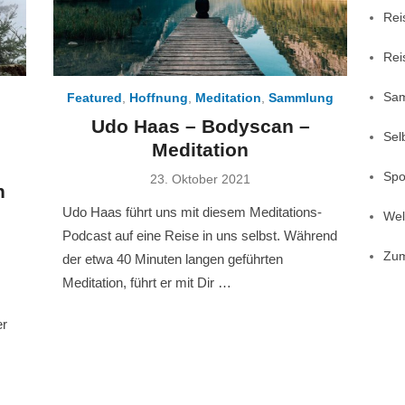
Rei
Rei
Sa
Featured
,
Hoffnung
,
Meditation
,
Sammlung
Udo Haas – Bodyscan –
Sel
Meditation
Spo
Posted
23. Oktober 2021
n
on
Udo Haas führt uns mit diesem Meditations-
Welt
Podcast auf eine Reise in uns selbst. Während
Zu
der etwa 40 Minuten langen geführten
Meditation, führt er mit Dir …
er