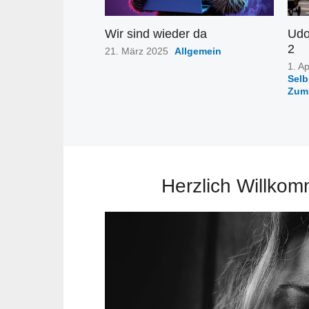
Wir sind wieder da
Udo
2
Posted
21. März 2025
Allgemein
on
Post
1. Ap
on
Sel
Zum
Herzlich Willkom