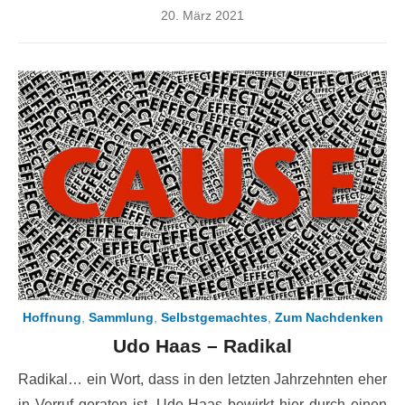
Posted
20. März 2021
on
Hoffnung
,
Sammlung
,
Selbstgemachtes
,
Zum Nachdenken
Udo Haas – Radikal
Radikal… ein Wort, dass in den letzten Jahrzehnten eher
in Verruf geraten ist. Udo Haas bewirkt hier durch einen