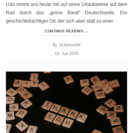
Udo nimmt uns heute mit auf seine Urlaubsreise auf dem
Rad durch das „grüne Band“ Deutschlands. Ein
geschichtsträchtiger Ort, der sich aber statt zu einer
CONTINUE READING
→
By
2ZAdminDif
Posted
19. Juli 2020
on