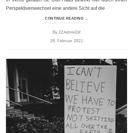
Perspektivenwechsel eine andere Sicht auf die
CONTINUE READING
→
By
2ZAdminDif
Posted
28. Februar 2021
on