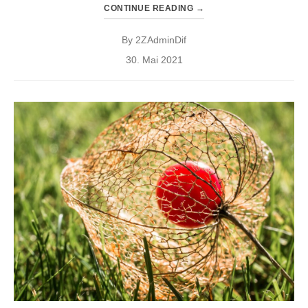
CONTINUE READING
→
By
2ZAdminDif
Posted
30. Mai 2021
on