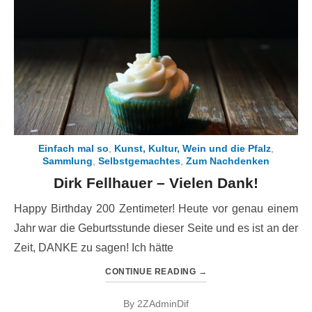
Einfach mal so
,
Kunst, Kultur, Wein und die Pfalz
,
Sammlung
,
Selbstgemachtes
,
Zum Nachdenken
Dirk Fellhauer – Vielen Dank!
Happy Birthday 200 Zentimeter! Heute vor genau einem
Jahr war die Geburtsstunde dieser Seite und es ist an der
Zeit, DANKE zu sagen! Ich hätte
CONTINUE READING
→
By
2ZAdminDif