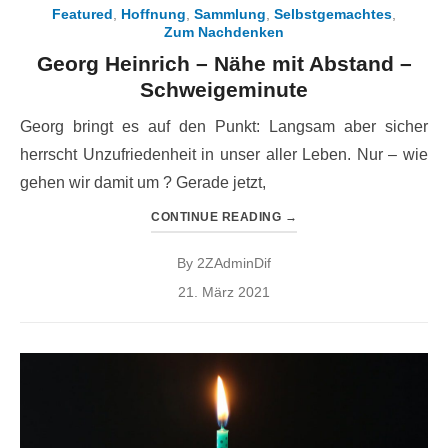
Featured
,
Hoffnung
,
Sammlung
,
Selbstgemachtes
,
Zum Nachdenken
Georg Heinrich – Nähe mit Abstand –
Schweigeminute
Georg bringt es auf den Punkt: Langsam aber sicher
herrscht Unzufriedenheit in unser aller Leben. Nur – wie
gehen wir damit um ? Gerade jetzt,
CONTINUE READING
→
By
2ZAdminDif
Posted
21. März 2021
on