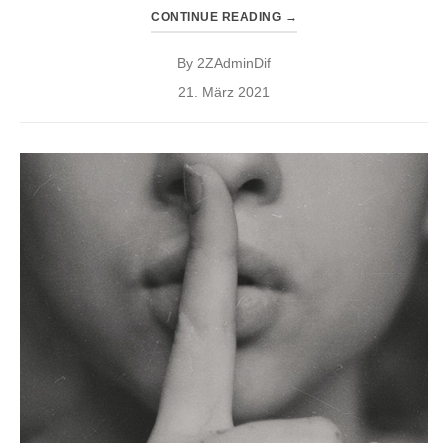
CONTINUE READING
→
By
2ZAdminDif
Posted
21. März 2021
on