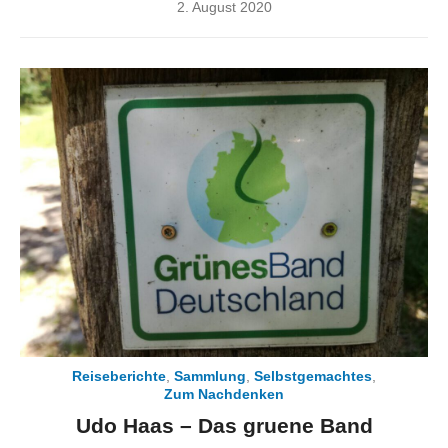
Posted
2. August 2020
on
Reiseberichte
,
Sammlung
,
Selbstgemachtes
,
Zum Nachdenken
Udo Haas – Das gruene Band