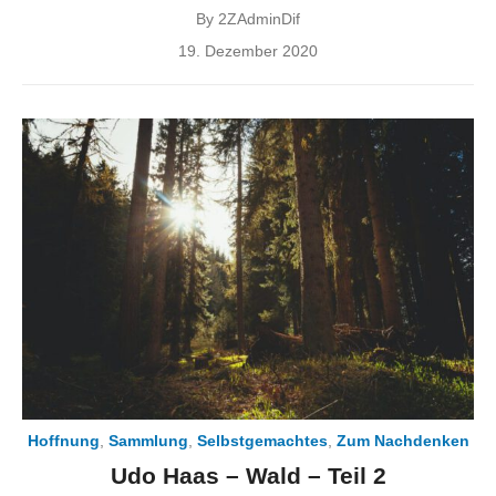
By
2ZAdminDif
Posted
19. Dezember 2020
on
Hoffnung
,
Sammlung
,
Selbstgemachtes
,
Zum Nachdenken
Udo Haas – Wald – Teil 2