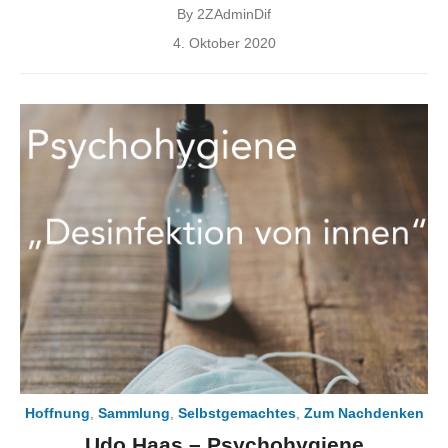
By
2ZAdminDif
Posted
4. Oktober 2020
on
Hoffnung
,
Sammlung
,
Selbstgemachtes
,
Zum Nachdenken
Udo Haas – Psychohygiene