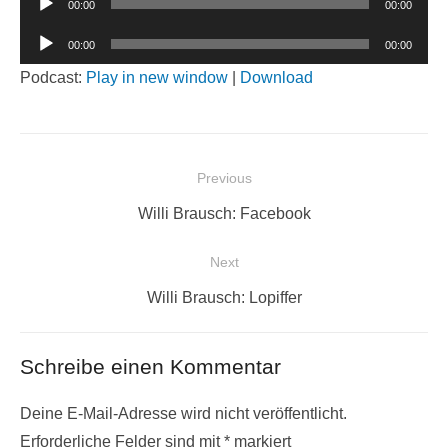
00:00
00:00
Player
Audio-
00:00
00:00
Player
Podcast:
Play in new window
|
Download
Beitragsnavigation
Previous
Previous
Willi Brausch: Facebook
post:
Next
Next
Willi Brausch: Lopiffer
post:
Schreibe einen Kommentar
Deine E-Mail-Adresse wird nicht veröffentlicht.
Erforderliche Felder sind mit
*
markiert