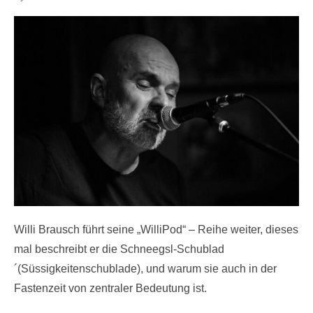
on
Willi Brausch führt seine „WilliPod“ – Reihe weiter, dieses
mal beschreibt er die Schneegsl-Schublad
´(Süssigkeitenschublade), und warum sie auch in der
Fastenzeit von zentraler Bedeutung ist.