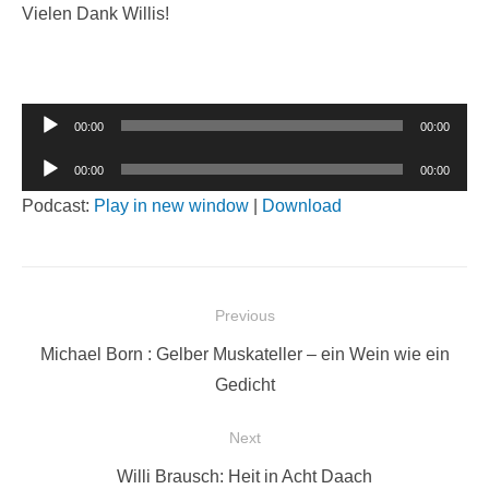
Vielen Dank Willis!
Audio-
00:00
00:00
Player
Audio-
00:00
00:00
Player
Podcast:
Play in new window
|
Download
Beitragsnavigation
Previous
Previous
Michael Born : Gelber Muskateller – ein Wein wie ein
post:
Gedicht
Next
Next
Willi Brausch: Heit in Acht Daach