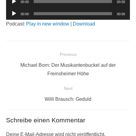
00:00
00:00
Player
Audio-
00:00
00:00
Player
Podcast:
Play in new window
|
Download
Beitragsnavigation
Previous
Previous
Michael Born: Der Musikantenbuckel auf der
post:
Freinsheimer Höhe
Next
Next
Willi Brausch: Geduld
post:
Schreibe einen Kommentar
Deine E-Mail-Adresse wird nicht veröffentlicht.