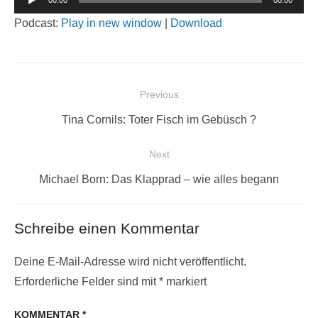
00:00
00:00
Player
Podcast:
Play in new window
|
Download
Beitragsnavigation
Previous
Previous
Tina Cornils: Toter Fisch im Gebüsch ?
post:
Next
Next
Michael Born: Das Klapprad – wie alles begann
post:
Schreibe einen Kommentar
Deine E-Mail-Adresse wird nicht veröffentlicht.
Erforderliche Felder sind mit
*
markiert
KOMMENTAR
*