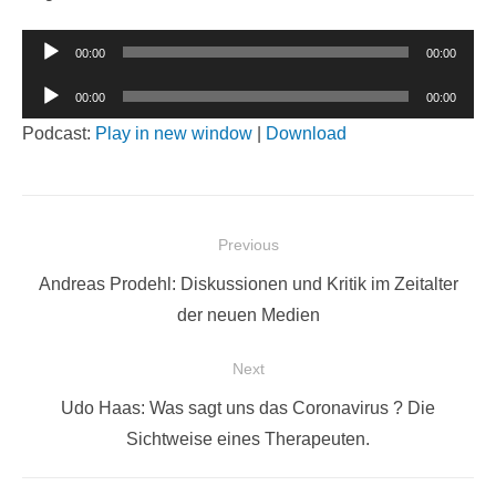
Audio-
00:00
00:00
Player
Audio-
00:00
00:00
Player
Podcast:
Play in new window
|
Download
Beitragsnavigation
Previous
Previous
Andreas Prodehl: Diskussionen und Kritik im Zeitalter
post:
der neuen Medien
Next
Next
Udo Haas: Was sagt uns das Coronavirus ? Die
post:
Sichtweise eines Therapeuten.