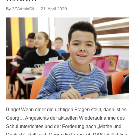
Posted
By
2ZAdminDif
21. April 2020
on
Bingo! Wenn einer die richtigen Fragen stellt, dann ist es
Georg… Angesichts der aktuellen Wiederaufnahme des
Schulunterrichtes und der Forderung nach „Mathe und
Deutsch“, stellt sich Georg die Frage, ob DAS tatsächlich