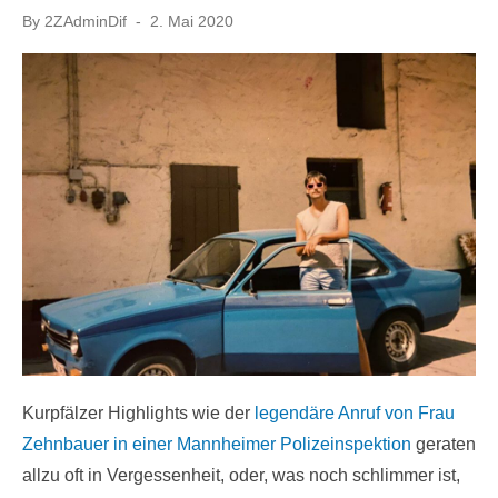
Posted
By
2ZAdminDif
2. Mai 2020
on
Kurpfälzer Highlights wie der
legendäre Anruf von Frau
Zehnbauer in einer Mannheimer Polizeinspektion
geraten
allzu oft in Vergessenheit, oder, was noch schlimmer ist,