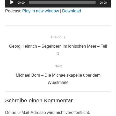
Audio-
00:00
00:00
Player
Podcast:
Play in new window
|
Download
Beitragsnavigation
Previous
Previous
Georg Heinrich – Segeltoern im Ionischen Meer – Teil
post:
1
Next
Next
Michael Born – Die Michaelskapelle über dem
post:
Wurstmarkt
Schreibe einen Kommentar
Deine E-Mail-Adresse wird nicht veröffentlicht.