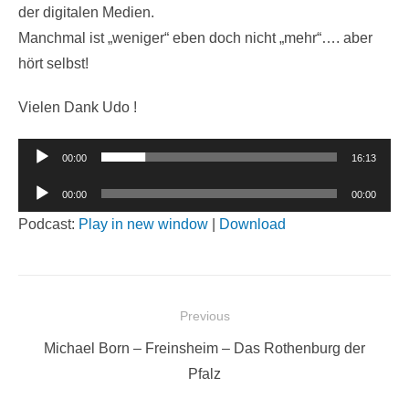
der digitalen Medien.
Manchmal ist „weniger“ eben doch nicht „mehr“…. aber
hört selbst!
Vielen Dank Udo !
Audio-
00:00
16:13
Player
Audio-
00:00
00:00
Player
Podcast:
Play in new window
|
Download
Beitragsnavigation
Previous
Previous
Michael Born – Freinsheim – Das Rothenburg der
post:
Pfalz