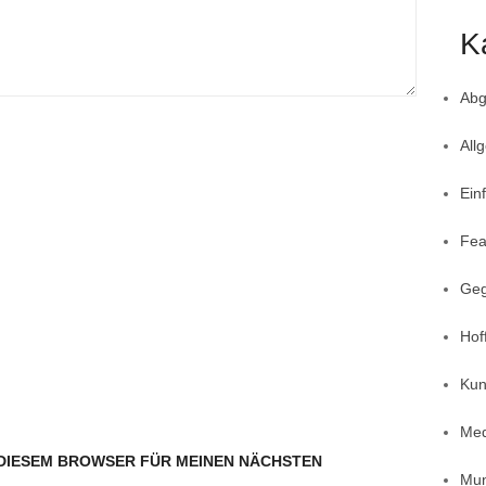
K
Abg
All
Ein
Fea
Geg
Hof
Kun
Med
N DIESEM BROWSER FÜR MEINEN NÄCHSTEN
Mun