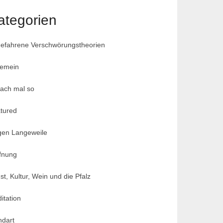
ategorien
efahrene Verschwörungstheorien
gemein
fach mal so
tured
en Langeweile
fnung
st, Kultur, Wein und die Pfalz
itation
dart