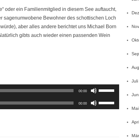
ie“ oder ein Familienmitglied in diesem See auftaucht,
Dez
der sagenumwobene Bewohner des schottischen Loch
würde), aber alles andere berichtet uns Michael Born
Nov
Natürlich gibts auch wieder einen passenden Wein
Okt
Sep
Aug
Jul
Pfeiltasten
00:00
Jun
Hoch/Runter
Pfeiltasten
00:00
benutzen,
Mai
Hoch/Runter
um
benutzen,
Apr
die
um
Lautstärke
die
Mär