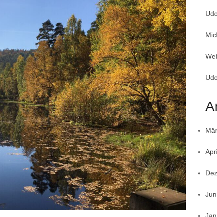
Udo
Mic
Web
Udo
A
Mär
Apr
Dez
Jun
Jan