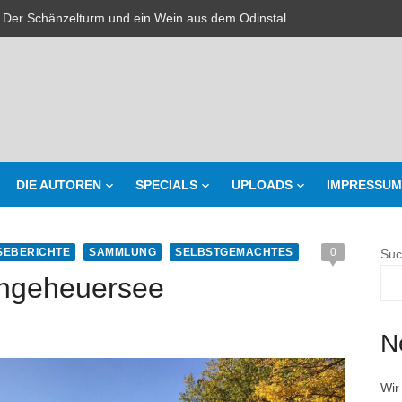
 Der Schänzelturm und ein Wein aus dem Odinstal
r da
mawandel Teil 2
 Waldduschen in Frankweiler
e gehackt
DIE AUTOREN
SPECIALS
UPLOADS
IMPRESSUM
inende Krankenschwestern
– Der Weinjahrgang 2021 – Eine Prognose
SEBERICHTE
SAMMLUNG
SELBSTGEMACHTES
0
Suc
– Michael Born – Willi Brausch – Die Jungwinzer (in Mundart) mit Gewi
Ungeheuersee
 Der goldene Hut und die Pferdestärke aus Weisenheim
N
tsamkeits-Meditation
Wir