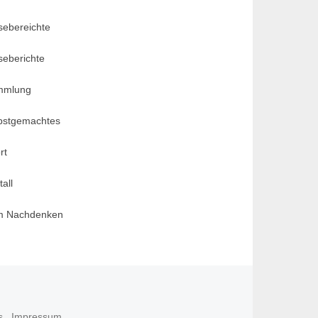
sebereichte
seberichte
mmlung
bstgemachtes
rt
all
m Nachdenken
s
Impressum