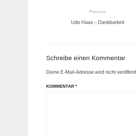
Beitragsnavigation
Previous
Previous
Udo Haas – Dankbarkeit
post:
Schreibe einen Kommentar
Deine E-Mail-Adresse wird nicht veröffentl
KOMMENTAR
*