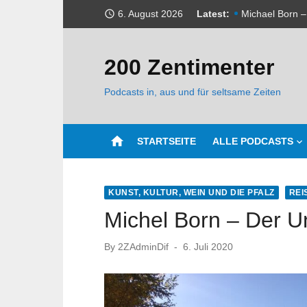
Skip
6. August 2026
Latest:
Michael Born –
access_time
to
Wir sind wiede
content
200 Zentimenter
Udo Haas – Kli
Podcasts in, aus und für seltsame Zeiten
Michael Born –
Webseite wurd
home
STARTSEITE
ALLE PODCASTS
Udo Haas – we
Michael Born 
KUNST, KULTUR, WEIN UND DIE PFALZ
REI
Sonderfolge 1 
Michel Born – Der 
Michael Born –
Posted
By
2ZAdminDif
6. Juli 2020
on
Udo Haas – Ach