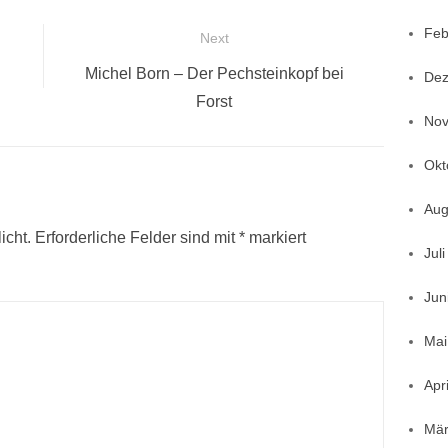
zu
Lautstärke
regeln.
Feb
Next
zu
Next
regeln.
Michel Born – Der Pechsteinkopf bei
Dez
post:
Forst
Nov
Okt
Aug
icht.
Erforderliche Felder sind mit
*
markiert
Jul
Jun
Mai
Apr
Mär