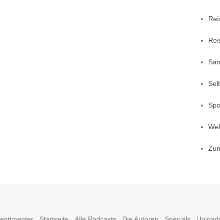
Rei
Rei
Sa
Sel
Spo
Welt
Zu
entimenter
Startseite
Alle Podcasts
Die Autoren
Specials
Upload