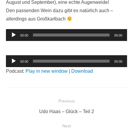
August und September), eine echte Augenweide!
Den passenden Wein dazu gibt es natürlich auch –
allerdings aus Großkarlbach
Audio-
00:00
00:00
Player
Audio-
00:00
00:00
Player
Podcast:
Play in new window
|
Download
Beitragsnavigation
Previous
Previous
Udo Haas – Glück – Teil 2
post:
Next