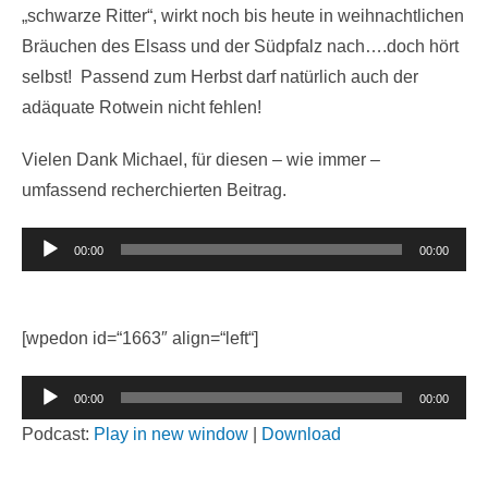
„schwarze Ritter“, wirkt noch bis heute in weihnachtlichen
Bräuchen des Elsass und der Südpfalz nach….doch hört
selbst! Passend zum Herbst darf natürlich auch der
adäquate Rotwein nicht fehlen!
Vielen Dank Michael, für diesen – wie immer –
umfassend recherchierten Beitrag.
Audio-
00:00
00:00
Player
[wpedon id=“1663″ align=“left“]
Audio-
00:00
00:00
Player
Podcast:
Play in new window
|
Download