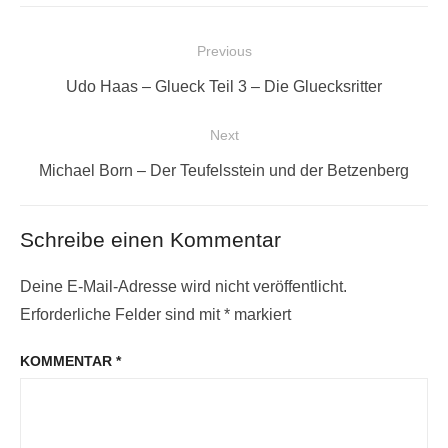
Beitragsnavigation
Previous
Previous
Udo Haas – Glueck Teil 3 – Die Gluecksritter
post:
Next
Next
Michael Born – Der Teufelsstein und der Betzenberg
post:
Schreibe einen Kommentar
Deine E-Mail-Adresse wird nicht veröffentlicht.
Erforderliche Felder sind mit
*
markiert
KOMMENTAR
*