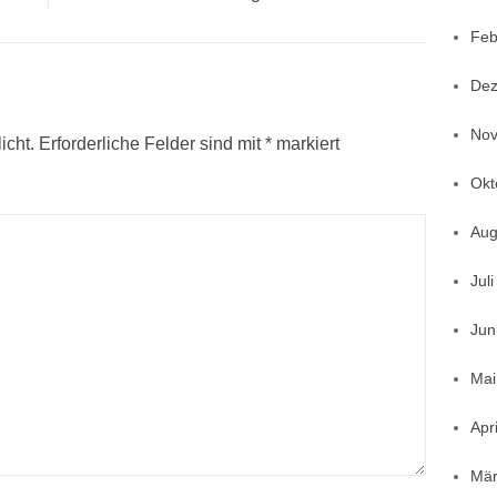
post:
Feb
Dez
Nov
icht.
Erforderliche Felder sind mit
*
markiert
Okt
Aug
Jul
Jun
Mai
Apr
Mär