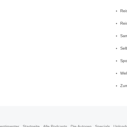
Rei
Rei
Sa
Sel
Spo
Welt
Zu
entimenter
Startseite
Alle Podcasts
Die Autoren
Specials
Upload