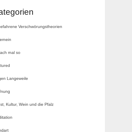
ategorien
efahrene Verschwörungstheorien
gemein
fach mal so
tured
en Langeweile
fnung
st, Kultur, Wein und die Pfalz
itation
dart