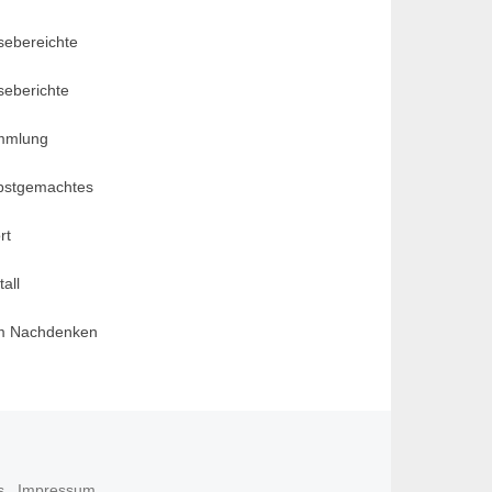
sebereichte
seberichte
mmlung
bstgemachtes
rt
all
m Nachdenken
s
Impressum