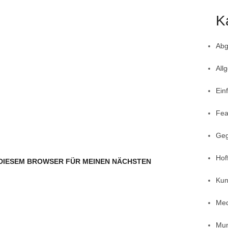
K
Abg
All
Ein
Fea
Geg
Hof
N DIESEM BROWSER FÜR MEINEN NÄCHSTEN
Kun
Med
Mun