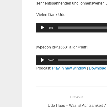
sehr entspannenden und lohnenswerten E
Vielen Dank Udo!
Audio-
00:00
Player
[wpedon id=“1663″ align=“left“]
Audio-
00:00
Player
Podcast:
Play in new window
|
Download
Beitragsnavigation
Previous
Previous
Udo Haas – Was ist Achtsamkeit ?