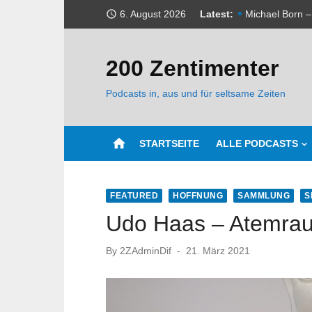
Skip
6. August 2026
Latest:
access_time
Michael Born –
to
content
Wir sind wiede
200 Zentimenter
Udo Haas – Kli
Podcasts in, aus und für seltsame Zeiten
Michael Born –
Webseite wurd
home
STARTSEITE
ALLE PODCASTS
Udo Haas – we
Michael Born 
FEATURED
HOFFNUNG
SAMMLUNG
S
Udo Haas – Atemra
Sonderfolge 1 
Michael Born –
Posted
By
2ZAdminDif
21. März 2021
on