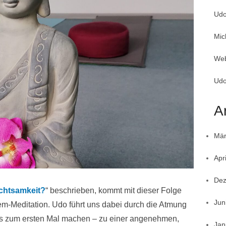
Udo
Mic
Web
Udo
A
Mär
Apr
Dez
Achtsamkeit?
“ beschrieben, kommt mit dieser Folge
Jun
m-Meditation. Udo führt uns dabei durch die Atmung
dies zum ersten Mal machen – zu einer angenehmen,
Jan