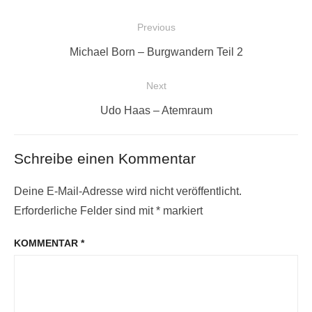
Beitragsnavigation
Previous
Previous
Michael Born – Burgwandern Teil 2
post:
Next
Next
Udo Haas – Atemraum
post:
Schreibe einen Kommentar
Deine E-Mail-Adresse wird nicht veröffentlicht.
Erforderliche Felder sind mit
*
markiert
KOMMENTAR
*